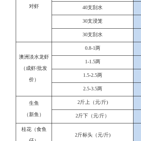
对虾
40支刮水
30支浸笼
30支刮水
0.8-1两
澳洲淡水龙虾
1-1.5两
（成虾/批发
1.5-2.5两
价）
2.5-3.5两
2斤上（元/斤)
生鱼
（新鱼）
2斤下（元/斤）
桂花（食鱼
2斤标头（元/斤)
仔）